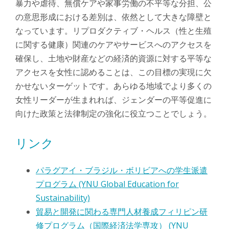
暴力や虐待、無償ケアや家事労働の不平等な分担、公
の意思形成における差別は、依然として大きな障壁と
なっています。リプロダクティブ・ヘルス（性と生殖
に関する健康）関連のケアやサービスへのアクセスを
確保し、土地や財産などの経済的資源に対する平等な
アクセスを女性に認めることは、この目標の実現に欠
かせないターゲットです。あらゆる地域でより多くの
女性リーダーが生まれれば、ジェンダーの平等促進に
向けた政策と法律制定の強化に役立つことでしょう。
リンク
パラグアイ・ブラジル・ボリビアへの学生派遣
プログラム (YNU Global Education for
Sustainability)
貿易と開発に関わる専門人材養成フィリピン研
修プログラム（国際経済法学専攻） (YNU