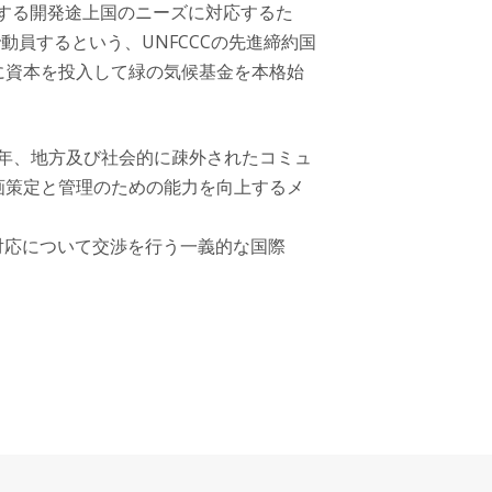
関する開発途上国のニーズに対応するた
で動員するという、UNFCCCの先進締約国
に資本を投入して緑の気候基金を本格始
青年、地方及び社会的に疎外されたコミュ
画策定と管理のための能力を向上するメ
対応について交渉を行う一義的な国際