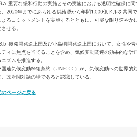
13.a 重要な緩和行動の実施とその実施における透明性確保に
め、2020年までにあらゆる供給源から年間1,000億ドルを共同
によるコミットメントを実施するとともに、可能な限り速やか
動させる。
13.b 後発開発途上国及び小島嶼開発途上国において、女性や
ニティに焦点を当てることを含め、気候変動関連の効果的な計
カニズムを推進する。
※国連気候変動枠組条約（UNFCCC）が、気候変動への世界的
的、政府間対話の場であると認識している。
元のページに戻る